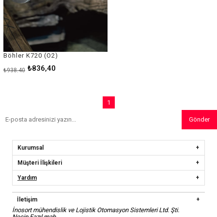
Böhler K720 (O2)
₺836,40
₺938,40
1
Gönder
Kurumsal
Müşteri İlişkileri
Yardım
İletişim
İnosort mühendislik ve Lojistik Otomasyon Sistemleri Ltd. Şti.
Necip Fazıl mah