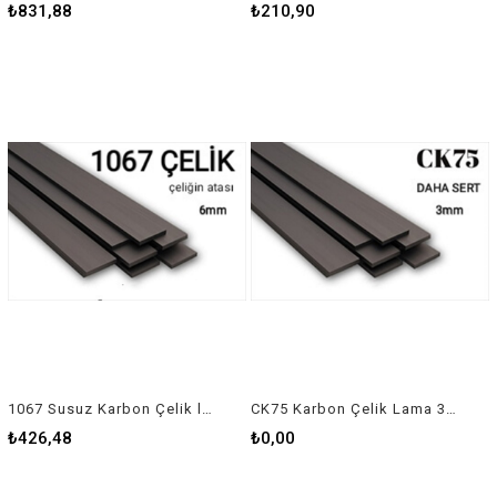
₺831,88
₺210,90
1067 Susuz Karbon Çelik lama 6 mm
CK75 Karbon Çelik Lama 3mm
₺426,48
₺0,00