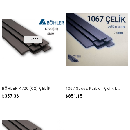
Tükendi
BÖHLER K720 (O2) ÇELİK
1067 Susuz Karbon Çelik Lama 5mm
₺357,36
₺851,15