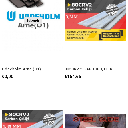
Tükendi
Uddeholm Arne (O1)
802CRV 2 KARBON ÇELİK LAMA (3MMM)
₺0,00
₺154,66