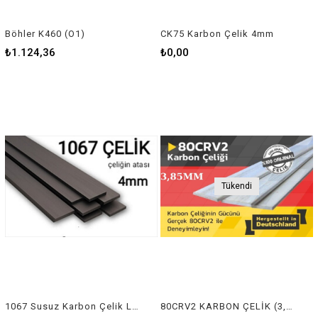
Böhler K460 (O1)
CK75 Karbon Çelik 4mm
₺1.124,36
₺0,00
Tükendi
1067 Susuz Karbon Çelik Lama 4mm
80CRV2 KARBON ÇELİK (3,85MM)