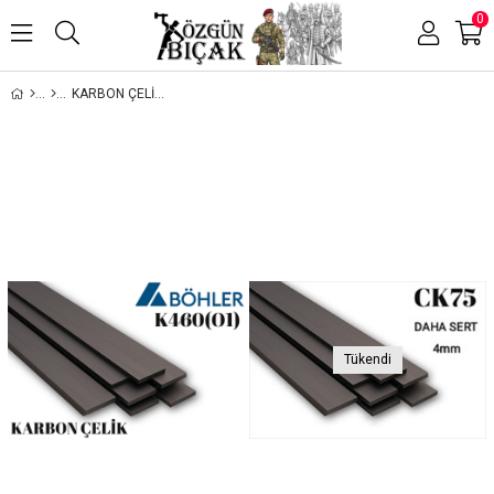
0
KARBON ÇELİKLER
Tükendi