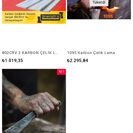
Tükendi
802CRV 2 KARBON ÇELİK LAMA (4,65 MMM)
1095 Karbon Çelik Lama
₺1.019,35
₺2.295,84
%11
İndirim
%11İndirim