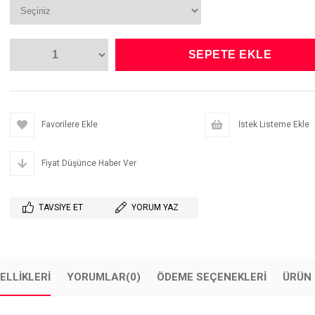
Favorilere Ekle
İstek Listeme Ekle
Fiyat Düşünce Haber Ver
TAVSIYE ET
YORUM YAZ
ELLIKLERI
YORUMLAR
(0)
ÖDEME SEÇENEKLERI
ÜRÜN 