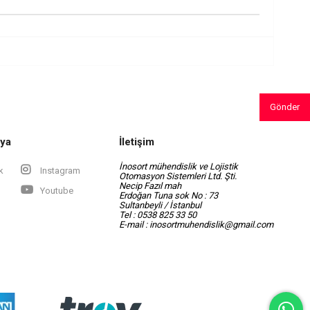
Gönder
dya
İletişim
İnosort mühendislik ve Lojistik
k
Instagram
Otomasyon Sistemleri Ltd. Şti.
Necip Fazıl mah
Youtube
Erdoğan Tuna sok No : 73
Sultanbeyli / İstanbul
Tel : 0538 825 33 50
E-mail :
inosortmuhendislik@gmail.com