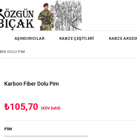
AŞINDIRICILAR
KABZE ÇEŞİTLERİ
KABZE AKSES
BER DOLU PIM
Karbon Fiber Dolu Pim
₺105,70
(KDV Dahil)
PİM