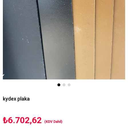
kydex plaka
₺6.702,62
(KDV Dahil)