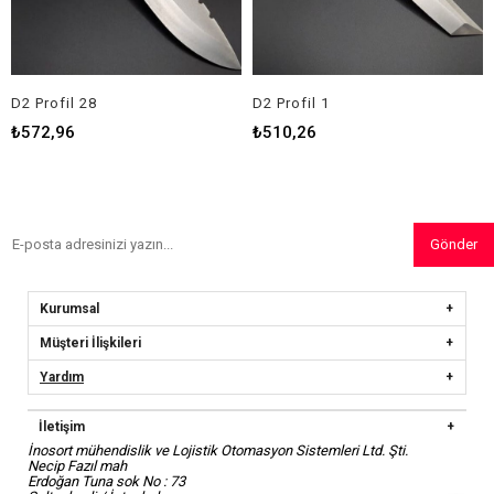
D2 Profil 28
D2 Profil 1
ya
₺572,96
₺510,26
₺
Gönder
Kurumsal
Müşteri İlişkileri
Yardım
İletişim
İnosort mühendislik ve Lojistik Otomasyon Sistemleri Ltd. Şti.
Necip Fazıl mah
Erdoğan Tuna sok No : 73